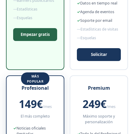
Banners publicitarios
Datos en tiempo real
Estadísticas
Agenda de eventos
Esquelas
Soporte por email
Estadísticas de visitas
Empezar gratis
Esquelas
Solicitar
Profesional
Premium
149€
249€
/mes
/mes
El más completo
Máximo soporte y
personalización
Noticias oficiales
ilimitadas
Todo lo del Profesional