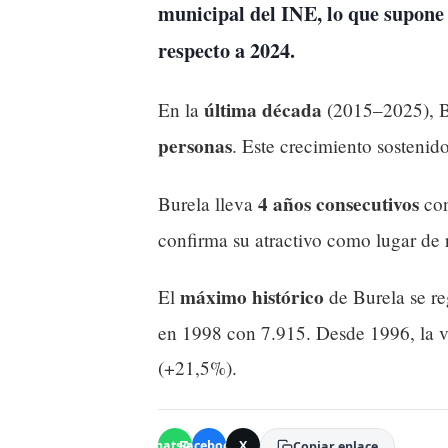
municipal del INE, lo que supon
respecto a 2024.
última década
En la
(2015–2025), B
personas
. Este crecimiento sostenid
4 años consecutivos
Burela lleva
con
confirma su atractivo como lugar de 
máximo histórico
El
de Burela se re
en 1998 con 7.915. Desde 1996, la 
(+21,5%).
WhatsApp
Facebook
X
Copiar enlace