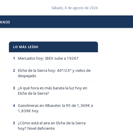
Sábado, 8 de agosto de 2026
CANOS
LO MÁS LEÍDO
Mercados hoy: IBEX sube a 19267
1
Elche de la Sierra hoy: 40°/23° y cielos de
2
despejado
¿A qué hora es más barata la luz hoy en
3
Elche de la Sierra?
Gasolineras en Albacete: la 95 de 1,369€ a
4
1,839€ hoy
¿Cómo está el aire en Elche de la Sierra
5
hoy? Nivel deficiente