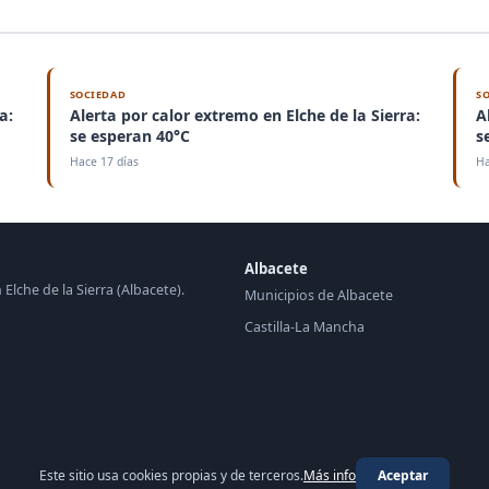
SOCIEDAD
S
a:
Alerta por calor extremo en Elche de la Sierra:
A
se esperan 40°C
s
Hace 17 días
Ha
Albacete
 Elche de la Sierra (Albacete).
Municipios de Albacete
Castilla-La Mancha
Este sitio usa cookies propias y de terceros.
Más info
Aceptar
© 2026 Periódico de Elche de la Sierra ·
periodico.top