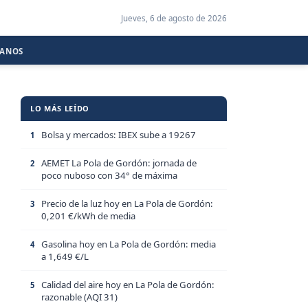
Jueves, 6 de agosto de 2026
CANOS
LO MÁS LEÍDO
Bolsa y mercados: IBEX sube a 19267
1
AEMET La Pola de Gordón: jornada de
2
poco nuboso con 34° de máxima
Precio de la luz hoy en La Pola de Gordón:
3
0,201 €/kWh de media
Gasolina hoy en La Pola de Gordón: media
4
a 1,649 €/L
Calidad del aire hoy en La Pola de Gordón:
5
razonable (AQI 31)