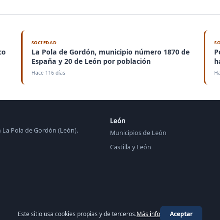
SOCIEDAD
S
co
La Pola de Gordón, municipio número 1870 de
P
España y 20 de León por población
h
Hace 116 días
Ha
León
en La Pola de Gordón (León).
Municipios de León
Castilla y León
Este sitio usa cookies propias y de terceros.
Más info
Aceptar
© 2026 Periódico de La Pola de Gordón ·
periodico.top