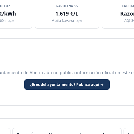
IO LUZ
GASOLINA 95
CALIDA
 €/kWh
1,619 €/L
Razo
:00h ·
Media Navarra ·
AQI 3
ayer
ayer
untamiento de Aberin aún no publica información oficial en este 
¿Eres del ayuntamiento? Publica aquí →