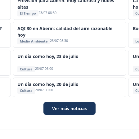
Previsión para Aberin: muy caluroso y nubes
La
altas
ho
23/07 08:30
El Tiempo
C
?
AQI 30 en Aberin: calidad del aire razonable
Bu
hoy
23/07 08:30
Medio Ambiente
Lo
Un día como hoy, 23 de julio
Un
23/07 06:00
Cultura
Cu
Un día como hoy, 20 de julio
Un
20/07 06:00
Cultura
Cu
Ver más noticias