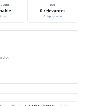
D AIRE
BOE
nable
0 relevantes
4 ·
0 disposiciones
ayer
medio.