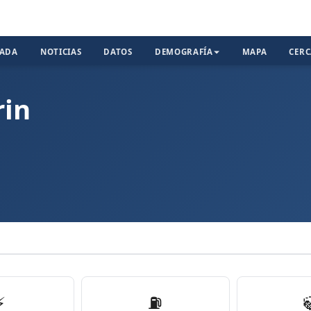
TADA
NOTICIAS
DATOS
DEMOGRAFÍA
MAPA
CER
rin
⚡
⛽️
