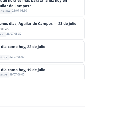
 qué hora es más barata la luz hoy en
uilar de Campos?
23/07 08:30
onsumo
enos días, Aguilar de Campos — 23 de julio
 2026
23/07 08:30
cal
 día como hoy, 22 de julio
22/07 06:00
ltura
 día como hoy, 19 de julio
19/07 06:00
ltura