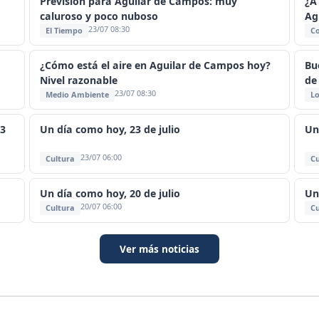
Previsión para Aguilar de Campos: muy
¿A
caluroso y poco nuboso
Ag
23/07 08:30
El Tiempo
C
¿Cómo está el aire en Aguilar de Campos hoy?
Bu
Nivel razonable
de
23/07 08:30
Medio Ambiente
Lo
23
Un día como hoy, 23 de julio
Un
23/07 06:00
Cultura
Cu
Un día como hoy, 20 de julio
Un
20/07 06:00
Cultura
Cu
Ver más noticias