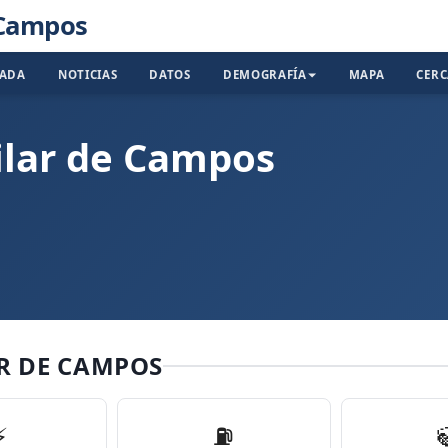
 Campos
TADA
NOTICIAS
DATOS
DEMOGRAFÍA
MAPA
CER
ilar de Campos
R DE CAMPOS
⚡
⛽️
