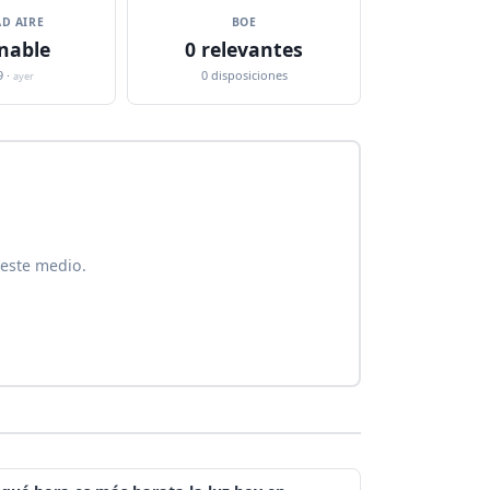
D AIRE
BOE
nable
0 relevantes
9 ·
0 disposiciones
ayer
 este medio.