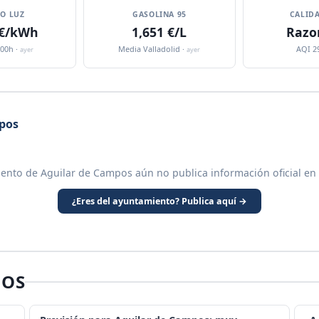
IO LUZ
GASOLINA 95
CALIDA
 €/kWh
1,651 €/L
Razo
:00h ·
Media Valladolid ·
AQI 2
ayer
ayer
pos
ento de Aguilar de Campos aún no publica información oficial en
¿Eres del ayuntamiento? Publica aquí →
POS