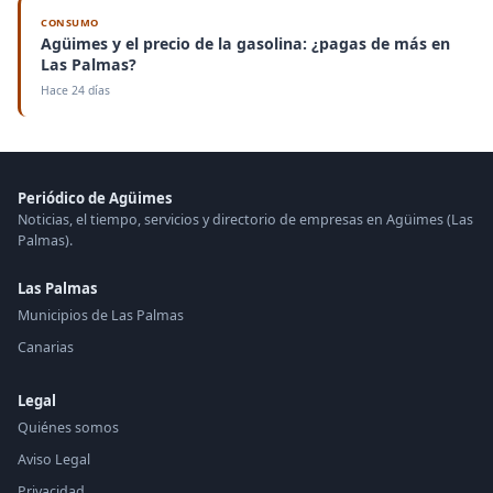
CONSUMO
Agüimes y el precio de la gasolina: ¿pagas de más en
Las Palmas?
Hace 24 días
Periódico de Agüimes
Noticias, el tiempo, servicios y directorio de empresas en Agüimes (Las
Palmas).
Las Palmas
Municipios de Las Palmas
Canarias
Legal
Quiénes somos
Aviso Legal
Privacidad