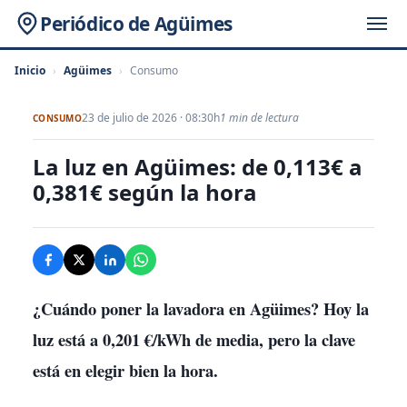
Periódico de Agüimes
Inicio
›
Agüimes
›
Consumo
23 de julio de 2026 · 08:30h
1 min de lectura
CONSUMO
La luz en Agüimes: de 0,113€ a
0,381€ según la hora
¿Cuándo poner la lavadora en Agüimes? Hoy la
luz está a 0,201 €/kWh de media, pero la clave
está en elegir bien la hora.