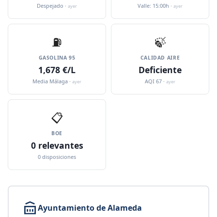
Despejado ·
Valle: 15:00h ·
ayer
ayer
⛽️
🍃
GASOLINA 95
CALIDAD AIRE
1,678 €/L
Deficiente
Media Málaga ·
AQI 67 ·
ayer
ayer
📋
BOE
0 relevantes
0 disposiciones
Ayuntamiento de Alameda