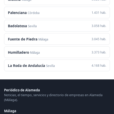
Palenciana
1.431 hab.
Córdoba
Badolatosa
3.058 hab.
Sevilla
Fuente de Piedra
3.045 hab.
Málaga
Humilladero
3.373 hab.
Málaga
La Roda de Andalucía
4.168 hab.
Sevilla
Periódico de Alameda
Noticias, el tiempo, servicios y directorio de empresas en Alameda
(Málaga).
Málaga