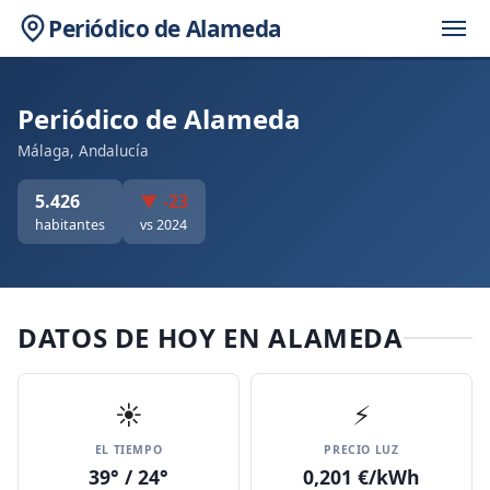
Periódico de Alameda
Periódico de Alameda
Málaga, Andalucía
5.426
▼ -23
habitantes
vs 2024
DATOS DE HOY EN ALAMEDA
☀️
⚡
EL TIEMPO
PRECIO LUZ
39° / 24°
0,201 €/kWh