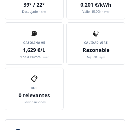
39° / 22°
0,201 €/kWh
Despejado ·
Valle: 15:00h ·
ayer
ayer
⛽️
🍃
GASOLINA 95
CALIDAD AIRE
1,629 €/L
Razonable
Media Huesca ·
AQI 38 ·
ayer
ayer
📋
BOE
0 relevantes
0 disposiciones