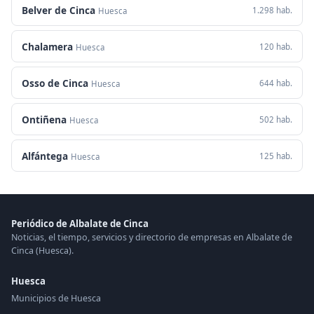
Belver de Cinca
1.298 hab.
Huesca
Chalamera
120 hab.
Huesca
Osso de Cinca
644 hab.
Huesca
Ontiñena
502 hab.
Huesca
Alfántega
125 hab.
Huesca
Periódico de Albalate de Cinca
Noticias, el tiempo, servicios y directorio de empresas en Albalate de
Cinca (Huesca).
Huesca
Municipios de Huesca