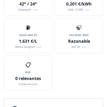
42° / 24°
0,201 €/kWh
Despejado ·
Valle: 15:00h ·
ayer
ayer
⛽️
🍃
GASOLINA 95
CALIDAD AIRE
1,631 €/L
Razonable
Media Zaragoza ·
AQI 36 ·
ayer
ayer
📋
BOE
0 relevantes
0 disposiciones