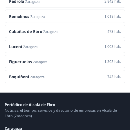
Pedrola
3.842 hab.
Zaragoza
Remolinos
1.018 hab.
Zaragoza
Cabañas de Ebro
473 hab.
Zaragoza
Luceni
1.003 hab.
Zaragoza
Figueruelas
1.303 hab.
Zaragoza
Boquiñeni
743 hab.
Zaragoza
Periódico de Alcalá de Ebro
Noticias, el tiempo, servicios y directorio de empresas en Alcalá de
Ebro (Zaragoza).
Zaragoza