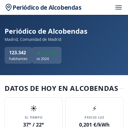
Periódico de Alcobendas
Periódico de Alcobendas
Madrid, Comunidad de Madrid
123.342
▲ +1.969
habitantes
vs 2024
DATOS DE HOY EN ALCOBENDAS
☀️
⚡
EL TIEMPO
PRECIO LUZ
37° / 22°
0,201 €/kWh