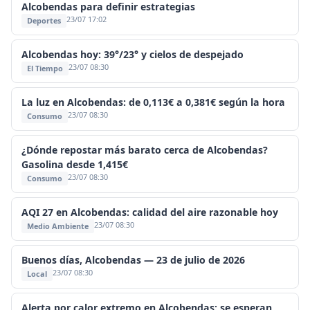
Alcobendas para definir estrategias
23/07 17:02
Deportes
Alcobendas hoy: 39°/23° y cielos de despejado
23/07 08:30
El Tiempo
La luz en Alcobendas: de 0,113€ a 0,381€ según la hora
23/07 08:30
Consumo
¿Dónde repostar más barato cerca de Alcobendas?
Gasolina desde 1,415€
23/07 08:30
Consumo
AQI 27 en Alcobendas: calidad del aire razonable hoy
23/07 08:30
Medio Ambiente
Buenos días, Alcobendas — 23 de julio de 2026
23/07 08:30
Local
Alerta por calor extremo en Alcobendas: se esperan