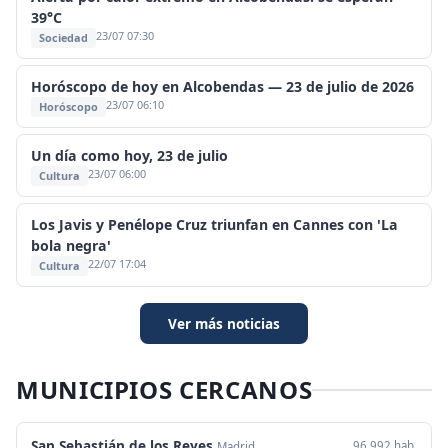
39°C
23/07 07:30
Sociedad
Horóscopo de hoy en Alcobendas — 23 de julio de 2026
23/07 06:10
Horóscopo
Un día como hoy, 23 de julio
23/07 06:00
Cultura
Los Javis y Penélope Cruz triunfan en Cannes con 'La
bola negra'
22/07 17:04
Cultura
Ver más noticias
MUNICIPIOS CERCANOS
San Sebastián de los Reyes
96.992 hab.
Madrid