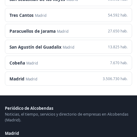
Tres Cantos
54.592 hab.
Madrid
Paracuellos de Jarama
27.650 hab.
Madrid
San Agustín del Guadalix
13.825 hab.
Madrid
Cobeña
7.670 hab.
Madrid
Madrid
3.506.730 hab.
Madrid
Periódico de Alcobendas
Noticias, el tiempo, servicios y directorio de empresas en Alcobendas
(Madrid).
Madrid