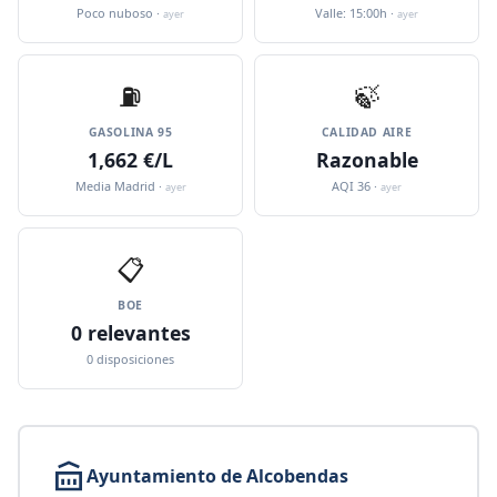
Poco nuboso ·
Valle: 15:00h ·
ayer
ayer
⛽️
🍃
GASOLINA 95
CALIDAD AIRE
1,662 €/L
Razonable
Media Madrid ·
AQI 36 ·
ayer
ayer
📋
BOE
0 relevantes
0 disposiciones
Ayuntamiento de Alcobendas