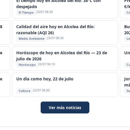
El tiempo hoy en Alcolea del Río: 38°C con
Pre
despejado
€/
23/07 08:30
El Tiempo
C
08
Calidad del aire hoy en Alcolea del Río:
Bu
razonable (AQI 26)
20
23/07 08:30
Medio Ambiente
Lo
se
Horóscopo de hoy en Alcolea del Río — 23 de
Un
julio de 2026
23/07 06:10
Horóscopo
Cu
se
Un día como hoy, 22 de julio
Jo
má
22/07 06:00
Cultura
So
Ver más noticias