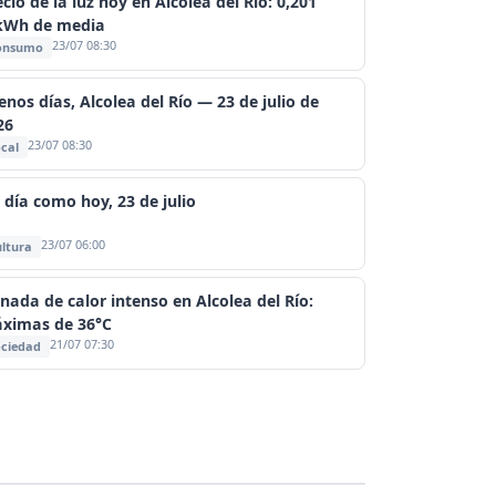
cio de la luz hoy en Alcolea del Río: 0,201
kWh de media
23/07 08:30
onsumo
enos días, Alcolea del Río — 23 de julio de
26
23/07 08:30
cal
 día como hoy, 23 de julio
23/07 06:00
ltura
rnada de calor intenso en Alcolea del Río:
ximas de 36°C
21/07 07:30
ciedad