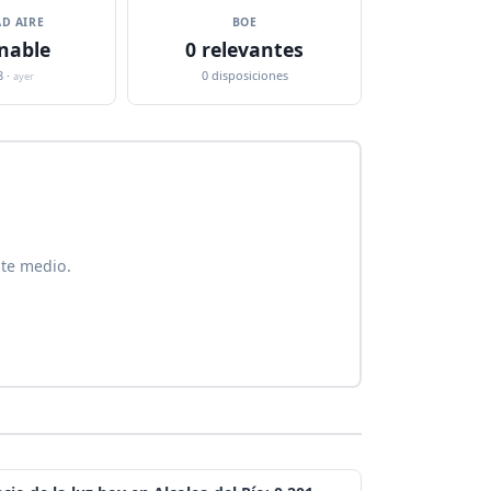
D AIRE
BOE
nable
0 relevantes
8 ·
0 disposiciones
ayer
ste medio.