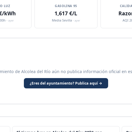
IO LUZ
GASOLINA 95
CALIDA
 €/kWh
1,617 €/L
Razo
:00h ·
Media Sevilla ·
AQI 2
ayer
ayer
miento de Alcolea del Río aún no publica información oficial en e
¿Eres del ayuntamiento? Publica aquí →