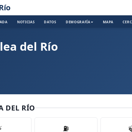
Río
TADA
NOTICIAS
DATOS
DEMOGRAFÍA
MAPA
CER
lea del Río
A DEL RÍO
⚡
⛽️
