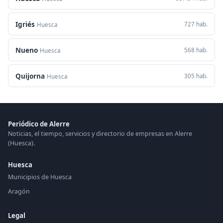
Igriés
727 hab.
Huesca
Nueno
568 hab.
Huesca
Quijorna
305 hab.
Huesca
Periódico de Alerre
Noticias, el tiempo, servicios y directorio de empresas en Alerre
(Huesca).
Huesca
Municipios de Huesca
Aragón
Legal