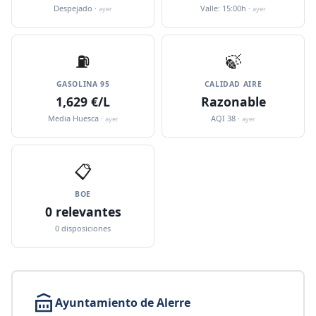
Despejado ·
Valle: 15:00h ·
ayer
ayer
⛽️
🍃
GASOLINA 95
CALIDAD AIRE
1,629 €/L
Razonable
Media Huesca ·
AQI 38 ·
ayer
ayer
📋
BOE
0 relevantes
0 disposiciones
Ayuntamiento de Alerre