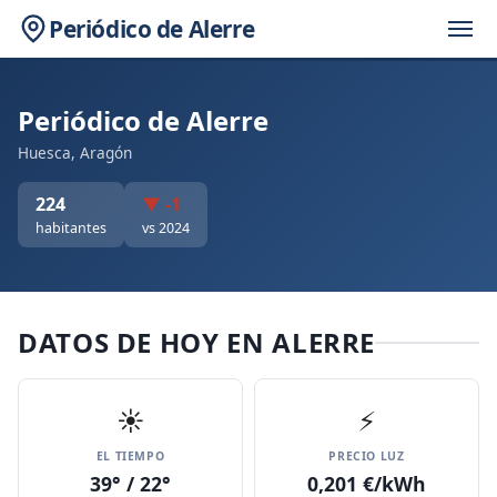
Periódico de Alerre
Periódico de Alerre
Huesca, Aragón
224
▼ -1
habitantes
vs 2024
DATOS DE HOY EN ALERRE
☀️
⚡
EL TIEMPO
PRECIO LUZ
39° / 22°
0,201 €/kWh