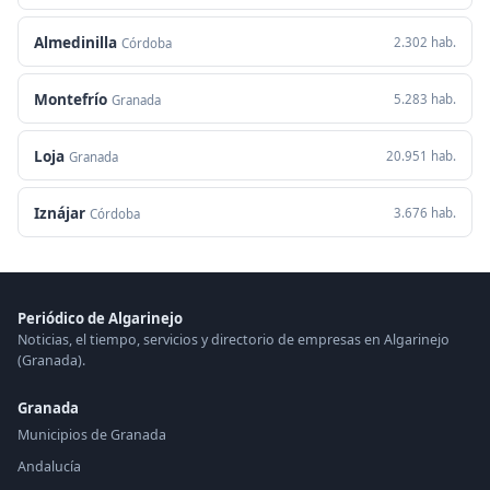
Almedinilla
2.302 hab.
Córdoba
Montefrío
5.283 hab.
Granada
Loja
20.951 hab.
Granada
Iznájar
3.676 hab.
Córdoba
Periódico de Algarinejo
Noticias, el tiempo, servicios y directorio de empresas en Algarinejo
(Granada).
Granada
Municipios de Granada
Andalucía