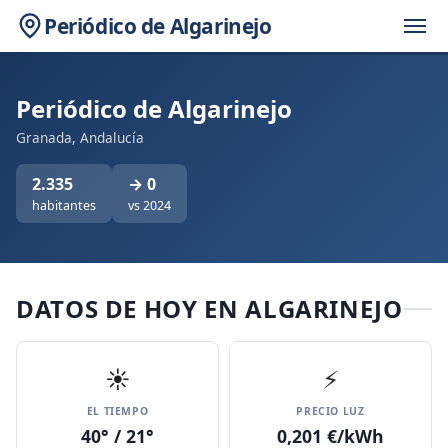
Periódico de Algarinejo
Periódico de Algarinejo
Granada, Andalucía
2.335
→ 0
habitantes
vs 2024
DATOS DE HOY EN ALGARINEJO
☀️
⚡
EL TIEMPO
PRECIO LUZ
40° / 21°
0,201 €/kWh