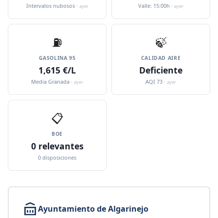
Intervalos nubosos ·
Valle: 15:00h ·
ayer
ayer
⛽️
🍃
GASOLINA 95
CALIDAD AIRE
1,615 €/L
Deficiente
Media Granada ·
AQI 73 ·
ayer
ayer
📋
BOE
0 relevantes
0 disposiciones
Ayuntamiento de Algarinejo