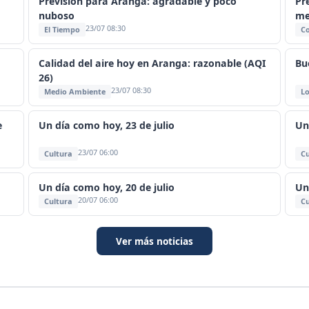
Previsión para Aranga: agradable y poco
Pr
nuboso
me
23/07 08:30
El Tiempo
C
Calidad del aire hoy en Aranga: razonable (AQI
Bu
26)
23/07 08:30
Medio Ambiente
Lo
e
Un día como hoy, 23 de julio
Un
23/07 06:00
Cultura
Cu
Un día como hoy, 20 de julio
Un
20/07 06:00
Cultura
Cu
Ver más noticias