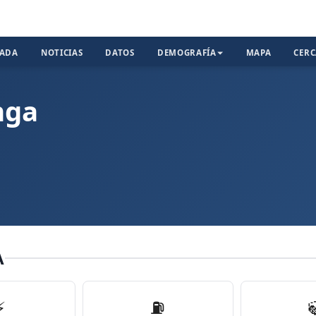
TADA
NOTICIAS
DATOS
DEMOGRAFÍA
MAPA
CER
nga
A
⚡
⛽️
