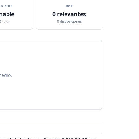
D AIRE
BOE
nable
0 relevantes
2 ·
0 disposiciones
ayer
medio.