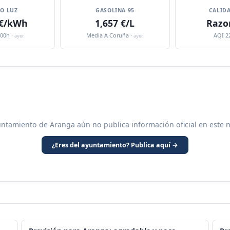
IO LUZ
GASOLINA 95
CALIDA
 €/kWh
1,657 €/L
Razo
:00h ·
Media A Coruña ·
AQI 2
ayer
ayer
untamiento de Aranga aún no publica información oficial en este 
¿Eres del ayuntamiento? Publica aquí →