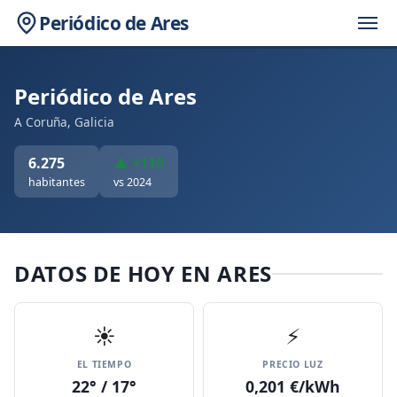
Periódico de Ares
Periódico de Ares
A Coruña, Galicia
6.275
▲ +119
habitantes
vs 2024
DATOS DE HOY EN ARES
☀️
⚡
EL TIEMPO
PRECIO LUZ
22° / 17°
0,201 €/kWh