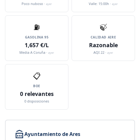
Poco nuboso ·
Valle: 15:00h ·
ayer
ayer
⛽️
🍃
GASOLINA 95
CALIDAD AIRE
1,657 €/L
Razonable
Media A Coruña ·
AQI 22 ·
ayer
ayer
📋
BOE
0 relevantes
0 disposiciones
Ayuntamiento de Ares