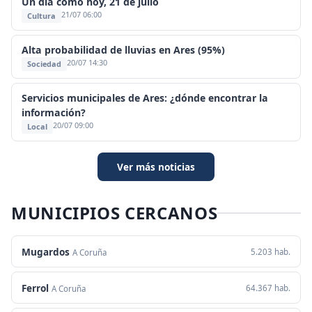
Un día como hoy, 21 de julio
21/07 06:00
Cultura
Alta probabilidad de lluvias en Ares (95%)
20/07 14:30
Sociedad
Servicios municipales de Ares: ¿dónde encontrar la
información?
20/07 09:00
Local
Ver más noticias
MUNICIPIOS CERCANOS
Mugardos
5.203 hab.
A Coruña
Ferrol
64.367 hab.
A Coruña