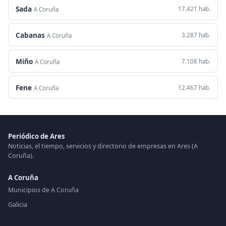
Sada
17.421 hab.
A Coruña
Cabanas
3.287 hab.
A Coruña
Miño
7.108 hab.
A Coruña
Fene
12.467 hab.
A Coruña
Periódico de Ares
Noticias, el tiempo, servicios y directorio de empresas en Ares (A
Coruña).
A Coruña
Municipios de A Coruña
Galicia