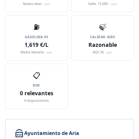
Nubes altas ·
Valle: 15:00h ·
ayer
ayer
⛽️
🍃
GASOLINA 95
CALIDAD AIRE
1,619 €/L
Razonable
Media Navarra ·
AQI 34 ·
ayer
ayer
📋
BOE
0 relevantes
0 disposiciones
Ayuntamiento de Aria