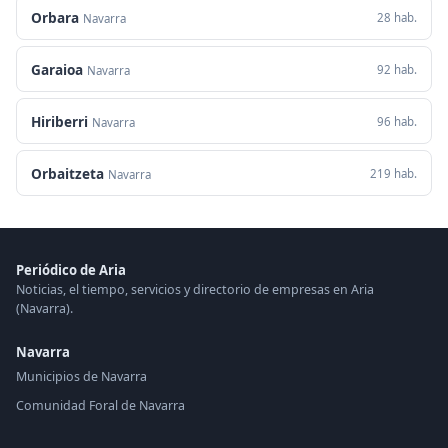
Orbara
28 hab.
Navarra
Garaioa
92 hab.
Navarra
Hiriberri
96 hab.
Navarra
Orbaitzeta
219 hab.
Navarra
Periódico de Aria
Noticias, el tiempo, servicios y directorio de empresas en Aria
(Navarra).
Navarra
Municipios de Navarra
Comunidad Foral de Navarra