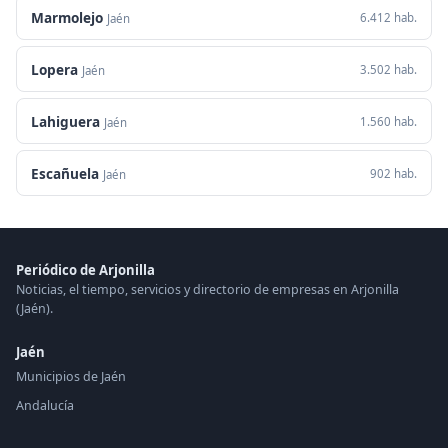
Marmolejo
6.412 hab.
Jaén
Lopera
3.502 hab.
Jaén
Lahiguera
1.560 hab.
Jaén
Escañuela
902 hab.
Jaén
Periódico de Arjonilla
Noticias, el tiempo, servicios y directorio de empresas en Arjonilla
(Jaén).
Jaén
Municipios de Jaén
Andalucía