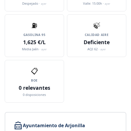
Despejado ·
Valle: 15:00h ·
ayer
ayer
⛽️
🍃
GASOLINA 95
CALIDAD AIRE
1,625 €/L
Deficiente
Media Jaén ·
AQI 62 ·
ayer
ayer
📋
BOE
0 relevantes
0 disposiciones
Ayuntamiento de Arjonilla