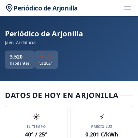
Periódico de Arjonilla
Periódico de Arjonilla
Jaén, Andalucía
3.520
▼ -11
habitantes
vs 2024
DATOS DE HOY EN ARJONILLA
☀️
⚡
EL TIEMPO
PRECIO LUZ
40° / 25°
0,201 €/kWh