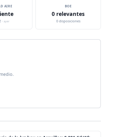
D AIRE
BOE
iente
0 relevantes
2 ·
0 disposiciones
ayer
 medio.