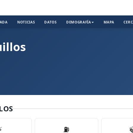
TADA
NOTICIAS
DATOS
DEMOGRAFÍA
MAPA
CER
illos
LOS
⚡
⛽️
