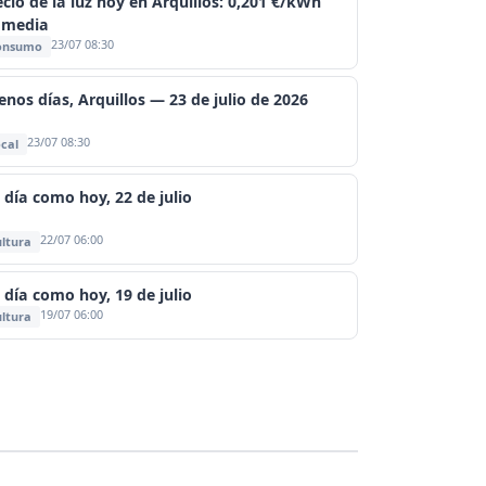
ecio de la luz hoy en Arquillos: 0,201 €/kWh
 media
23/07 08:30
onsumo
enos días, Arquillos — 23 de julio de 2026
23/07 08:30
cal
 día como hoy, 22 de julio
22/07 06:00
ltura
 día como hoy, 19 de julio
19/07 06:00
ltura