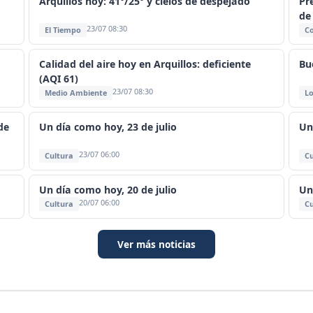
Arquillos hoy: 41°/25° y cielos de despejado
Pr
de
23/07 08:30
El Tiempo
C
Calidad del aire hoy en Arquillos: deficiente
Bu
(AQI 61)
23/07 08:30
Medio Ambiente
Lo
de
Un día como hoy, 23 de julio
Un
23/07 06:00
Cultura
Cu
Un día como hoy, 20 de julio
Un
20/07 06:00
Cultura
Cu
Ver más noticias