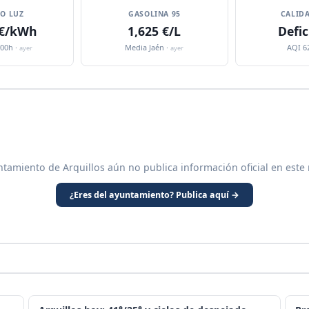
IO LUZ
GASOLINA 95
CALIDA
 €/kWh
1,625 €/L
Defic
:00h ·
Media Jaén ·
AQI 6
ayer
ayer
ntamiento de Arquillos aún no publica información oficial en este
¿Eres del ayuntamiento? Publica aquí →