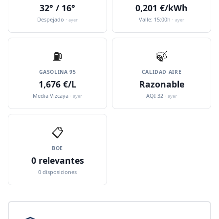
32° / 16°
0,201 €/kWh
Despejado ·
Valle: 15:00h ·
ayer
ayer
⛽️
🍃
GASOLINA 95
CALIDAD AIRE
1,676 €/L
Razonable
Media Vizcaya ·
AQI 32 ·
ayer
ayer
📋
BOE
0 relevantes
0 disposiciones