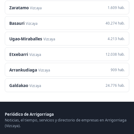
Zaratamo
1.609 hab.
Vizcaya
Basauri
40.274 hab.
Vizcaya
Ugao-Miraballes
4.213 hab.
Vizcaya
Etxebarri
12.038 hab.
Vizcaya
Arrankudiaga
909 hab.
Vizcaya
Galdakao
24.776 hab.
Vizcaya
Periódico de Arrigorriaga
Noticias, el tiempo, servicios y directorio de empresas en Arrigorriaga
(Vizcaya).