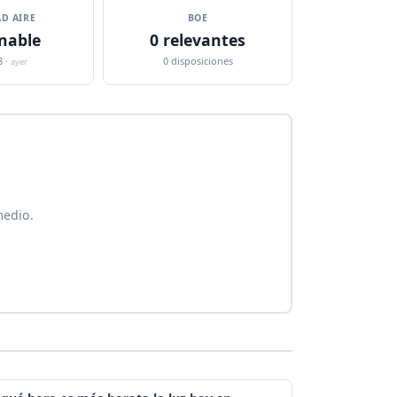
D AIRE
BOE
nable
0 relevantes
8 ·
0 disposiciones
ayer
medio.