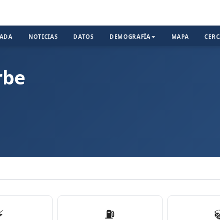
TADA
NOTICIAS
DATOS
DEMOGRAFÍA
MAPA
CER
rbe
⚡
⛽️
