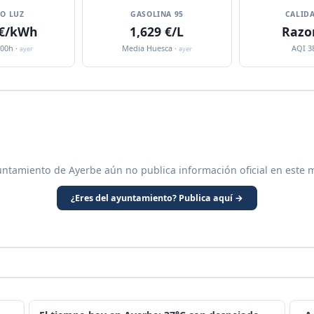
IO LUZ
GASOLINA 95
CALIDA
 €/kWh
1,629 €/L
Razo
:00h ·
Media Huesca ·
AQI 3
ayer
ayer
untamiento de Ayerbe aún no publica información oficial en este 
¿Eres del ayuntamiento? Publica aquí →