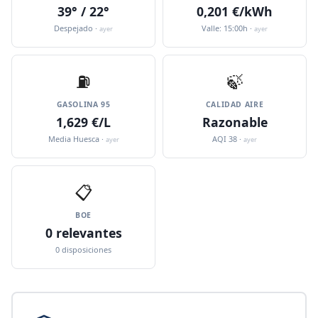
39° / 22°
0,201 €/kWh
Despejado ·
Valle: 15:00h ·
ayer
ayer
⛽️
🍃
GASOLINA 95
CALIDAD AIRE
1,629 €/L
Razonable
Media Huesca ·
AQI 38 ·
ayer
ayer
📋
BOE
0 relevantes
0 disposiciones