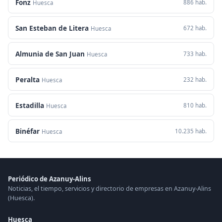
Fonz
886 hab.
Huesca
San Esteban de Litera
672 hab.
Huesca
Almunia de San Juan
733 hab.
Huesca
Peralta
232 hab.
Huesca
Estadilla
810 hab.
Huesca
Binéfar
10.235 hab.
Huesca
Periódico de Azanuy-Alins
Noticias, el tiempo, servicios y directorio de empresas en Azanuy-Alins
(Huesca).
Huesca