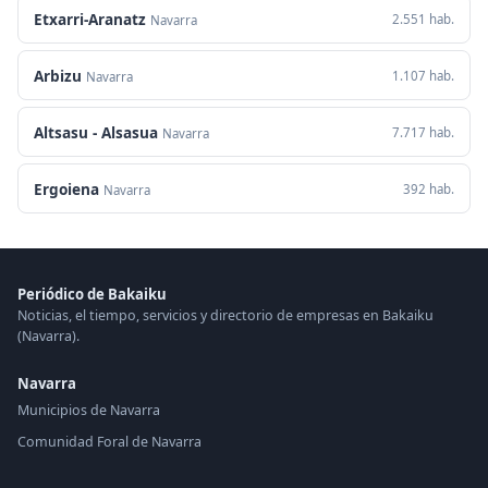
Etxarri-Aranatz
2.551 hab.
Navarra
Arbizu
1.107 hab.
Navarra
Altsasu - Alsasua
7.717 hab.
Navarra
Ergoiena
392 hab.
Navarra
Periódico de Bakaiku
Noticias, el tiempo, servicios y directorio de empresas en Bakaiku
(Navarra).
Navarra
Municipios de Navarra
Comunidad Foral de Navarra