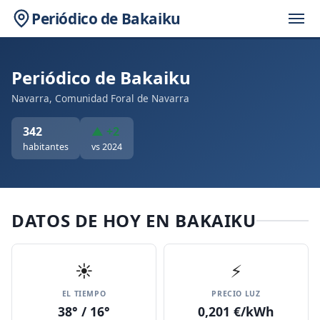
Periódico de Bakaiku
Periódico de Bakaiku
Navarra, Comunidad Foral de Navarra
342
▲ +2
habitantes
vs 2024
DATOS DE HOY EN BAKAIKU
☀️
⚡
EL TIEMPO
PRECIO LUZ
38° / 16°
0,201 €/kWh