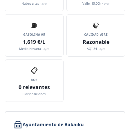
Nubes altas ·
Valle: 15:00h ·
ayer
ayer
⛽️
🍃
GASOLINA 95
CALIDAD AIRE
1,619 €/L
Razonable
Media Navarra ·
AQI 34 ·
ayer
ayer
📋
BOE
0 relevantes
0 disposiciones
Ayuntamiento de Bakaiku