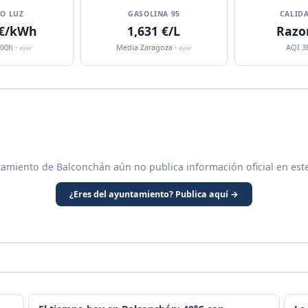
IO LUZ
GASOLINA 95
CALIDA
 €/kWh
1,631 €/L
Razo
:00h ·
Media Zaragoza ·
AQI 3
ayer
ayer
tamiento de Balconchán aún no publica información oficial en est
¿Eres del ayuntamiento? Publica aquí →