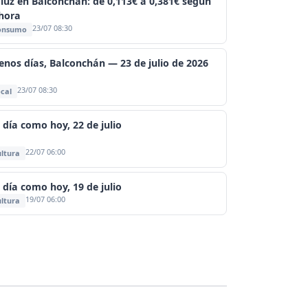
 luz en Balconchán: de 0,113€ a 0,381€ según
 hora
23/07 08:30
onsumo
enos días, Balconchán — 23 de julio de 2026
23/07 08:30
cal
 día como hoy, 22 de julio
22/07 06:00
ltura
 día como hoy, 19 de julio
19/07 06:00
ltura