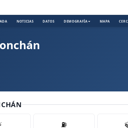
TADA
NOTICIAS
DATOS
DEMOGRAFÍA
MAPA
CER
conchán
NCHÁN
⚡
⛽️
