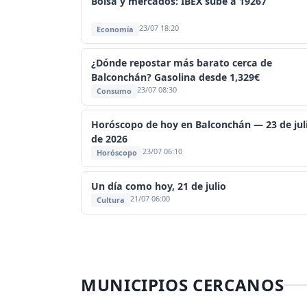
Bolsa y mercados: IBEX sube a 19267
23/07 18:20
Economía
¿Dónde repostar más barato cerca de
Balconchán? Gasolina desde 1,329€
23/07 08:30
Consumo
Horóscopo de hoy en Balconchán — 23 de jul
de 2026
23/07 06:10
Horóscopo
Un día como hoy, 21 de julio
21/07 06:00
Cultura
MUNICIPIOS CERCANOS