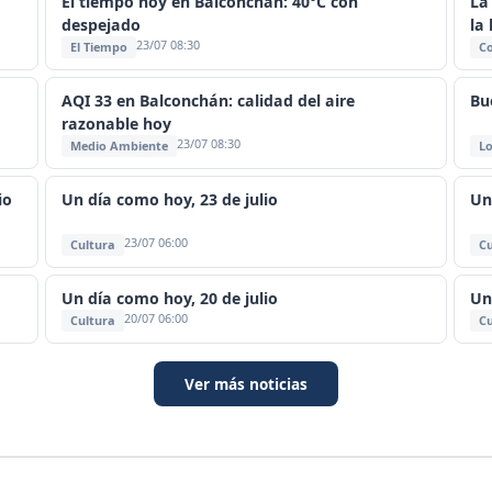
El tiempo hoy en Balconchán: 40°C con
La
despejado
la
23/07 08:30
El Tiempo
C
AQI 33 en Balconchán: calidad del aire
Bu
razonable hoy
23/07 08:30
Medio Ambiente
Lo
io
Un día como hoy, 23 de julio
Un
23/07 06:00
Cultura
Cu
Un día como hoy, 20 de julio
Un
20/07 06:00
Cultura
Cu
Ver más noticias