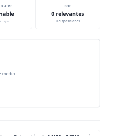
D AIRE
BOE
nable
0 relevantes
6 ·
0 disposiciones
ayer
e medio.