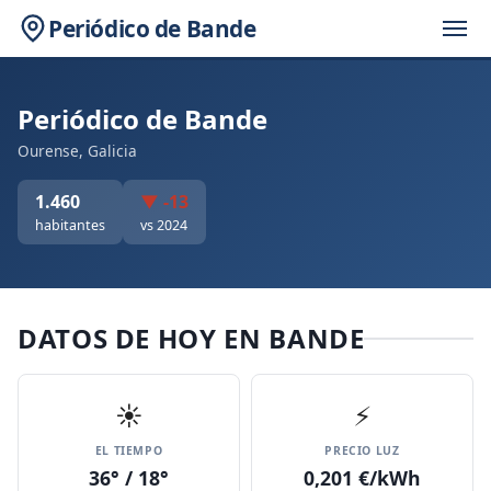
Periódico de Bande
Periódico de Bande
Ourense, Galicia
1.460
▼ -13
habitantes
vs 2024
DATOS DE HOY EN BANDE
☀️
⚡
EL TIEMPO
PRECIO LUZ
36° / 18°
0,201 €/kWh