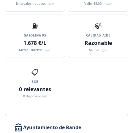
Intervalos nubosos ·
Valle: 15:00h ·
ayer
ayer
⛽️
🍃
GASOLINA 95
CALIDAD AIRE
1,678 €/L
Razonable
Media Ourense ·
AQI 28 ·
ayer
ayer
📋
BOE
0 relevantes
0 disposiciones
Ayuntamiento de Bande