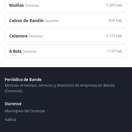
Muíños
1.385 hab.
Ourense
Calvos de Randín
650 hab.
Ourense
Celanova
5.723 hab.
Ourense
A Bola
1.139 hab.
Ourense
Periódico de Bande
Noticias, el tiempo, servicios y directorio de empresas en Bande
(Ourense).
Ourense
Municipios de Ourense
Galicia