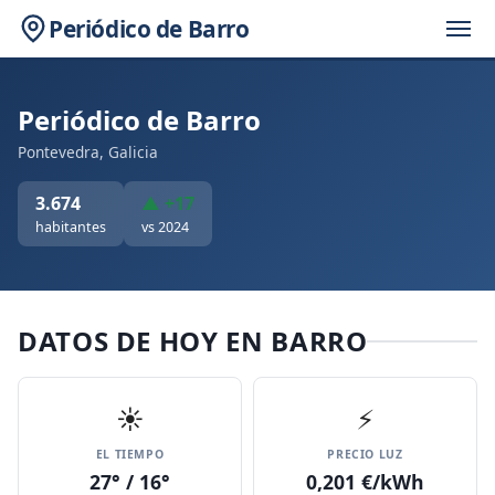
Periódico de Barro
Periódico de Barro
Pontevedra, Galicia
3.674
▲ +17
habitantes
vs 2024
DATOS DE HOY EN BARRO
☀️
⚡
EL TIEMPO
PRECIO LUZ
27° / 16°
0,201 €/kWh