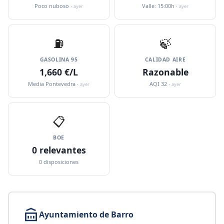
Poco nuboso ·
Valle: 15:00h ·
ayer
ayer
⛽️
🍃
GASOLINA 95
CALIDAD AIRE
1,660 €/L
Razonable
Media Pontevedra ·
AQI 32 ·
ayer
ayer
📋
BOE
0 relevantes
0 disposiciones
Ayuntamiento de Barro