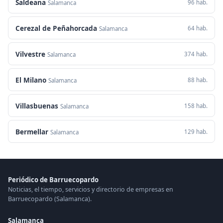
Saldeana
96 hab.
Salamanca
Cerezal de Peñahorcada
64 hab.
Salamanca
Vilvestre
374 hab.
Salamanca
El Milano
88 hab.
Salamanca
Villasbuenas
158 hab.
Salamanca
Bermellar
129 hab.
Salamanca
Periódico de Barruecopardo
Noticias, el tiempo, servicios y directorio de empresas en
Barruecopardo (Salamanca).
Salamanca