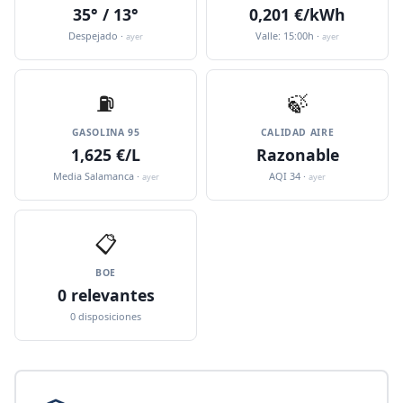
35° / 13°
0,201 €/kWh
Despejado ·
Valle: 15:00h ·
ayer
ayer
⛽️
🍃
GASOLINA 95
CALIDAD AIRE
1,625 €/L
Razonable
Media Salamanca ·
AQI 34 ·
ayer
ayer
📋
BOE
0 relevantes
0 disposiciones