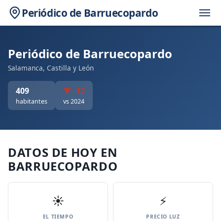
Periódico de Barruecopardo
Periódico de Barruecopardo
Salamanca, Castilla y León
409
▼ -12
habitantes
vs 2024
DATOS DE HOY EN
BARRUECOPARDO
☀️
⚡
EL TIEMPO
PRECIO LUZ