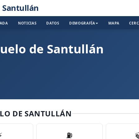
 Santullán
TADA
NOTICIAS
DATOS
DEMOGRAFÍA
MAPA
CER
ruelo de Santullán
ELO DE SANTULLÁN
⚡
⛽️
