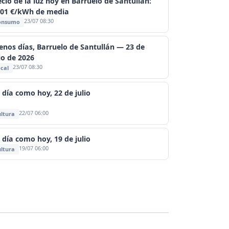
ecio de la luz hoy en Barruelo de Santullán:
201 €/kWh de media
23/07 08:30
onsumo
enos días, Barruelo de Santullán — 23 de
io de 2026
23/07 08:30
cal
 día como hoy, 22 de julio
22/07 06:00
ltura
 día como hoy, 19 de julio
19/07 06:00
ltura