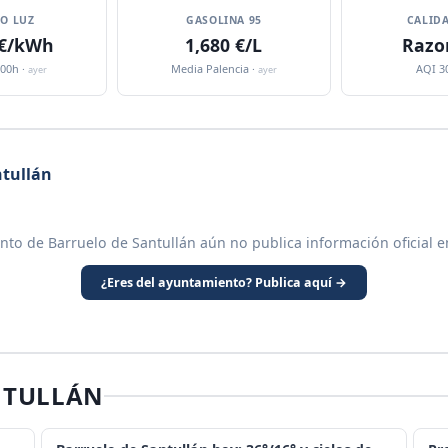
IO LUZ
GASOLINA 95
CALIDA
 €/kWh
1,680 €/L
Razo
:00h ·
Media Palencia ·
AQI 3
ayer
ayer
ntullán
nto de Barruelo de Santullán aún no publica información oficial e
¿Eres del ayuntamiento? Publica aquí →
NTULLÁN