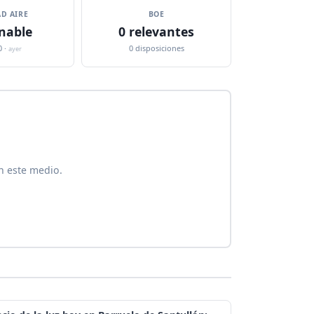
D AIRE
BOE
nable
0 relevantes
0 ·
0 disposiciones
ayer
n este medio.