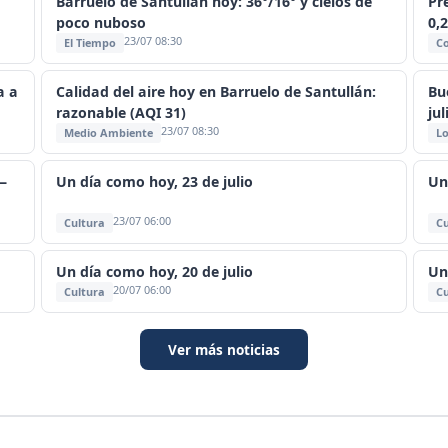
Barruelo de Santullán hoy: 36°/16° y cielos de
Pr
poco nuboso
0,
23/07 08:30
El Tiempo
C
a a
Calidad del aire hoy en Barruelo de Santullán:
Bu
razonable (AQI 31)
jul
23/07 08:30
Medio Ambiente
Lo
—
Un día como hoy, 23 de julio
Un
23/07 06:00
Cultura
Cu
Un día como hoy, 20 de julio
Un
20/07 06:00
Cultura
Cu
Ver más noticias