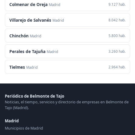
Colmenar de Oreja
9.127 hab.
Madrid
Villarejo de Salvanés
8.042 hab.
Madrid
Chinchón
5.800 hab.
Madrid
Perales de Tajuña
3.260 hab.
Madrid
Tielmes
2.964 hab.
Madrid
Periódico de Belmonte de Tajo
Noticias, el tiempo, servicios y directorio de empresas en Belmonte de
Tajo (Madrid).
Madrid
Municipios de Madrid