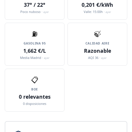
37° / 22°
0,201 €/kWh
Poco nuboso ·
Valle: 15:00h ·
ayer
ayer
⛽️
🍃
GASOLINA 95
CALIDAD AIRE
1,662 €/L
Razonable
Media Madrid ·
AQI 36 ·
ayer
ayer
📋
BOE
0 relevantes
0 disposiciones