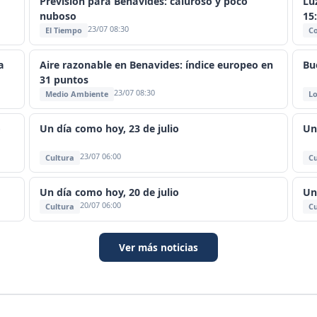
Previsión para Benavides: caluroso y poco
Lu
nuboso
15
23/07 08:30
El Tiempo
C
a
Aire razonable en Benavides: índice europeo en
Bu
31 puntos
23/07 08:30
Medio Ambiente
Lo
o
Un día como hoy, 23 de julio
Un
23/07 06:00
Cultura
Cu
Un día como hoy, 20 de julio
Un
20/07 06:00
Cultura
Cu
Ver más noticias