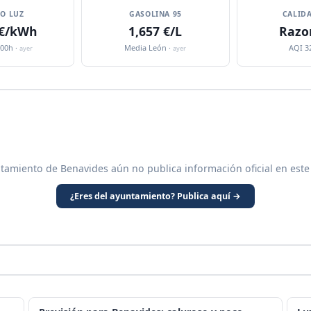
IO LUZ
GASOLINA 95
CALIDA
 €/kWh
1,657 €/L
Razo
:00h ·
Media León ·
AQI 3
ayer
ayer
tamiento de Benavides aún no publica información oficial en este
¿Eres del ayuntamiento? Publica aquí →