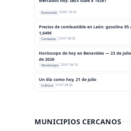
Mercados hoy: IBEX sube a 19267
23/07 18:20
Economía
Precios de combustible en León: gasolina 95 
1,649€
23/07 08:30
Consumo
Horóscopo de hoy en Benavides — 23 de juli
de 2026
23/07 06:10
Horóscopo
Un día como hoy, 21 de julio
21/07 06:00
Cultura
MUNICIPIOS CERCANOS