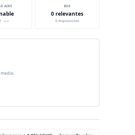
D AIRE
BOE
nable
0 relevantes
2 ·
0 disposiciones
ayer
 medio.