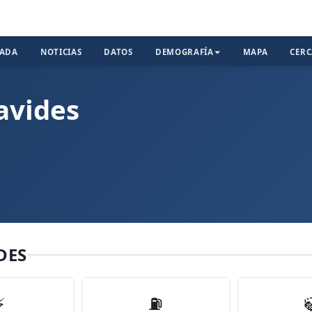
TADA
NOTICIAS
DATOS
DEMOGRAFÍA
MAPA
CER
avides
DES
⚡
⛽️
