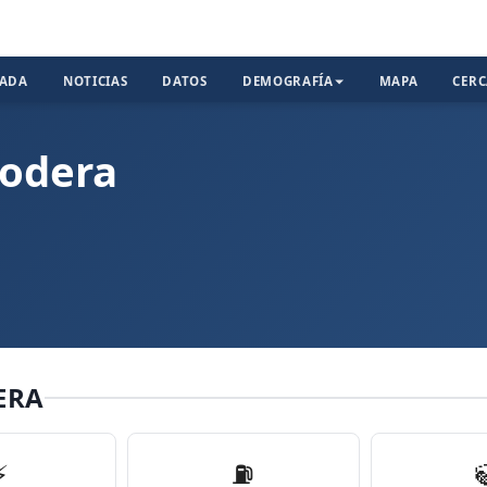
TADA
NOTICIAS
DATOS
DEMOGRAFÍA
MAPA
CER
Bodera
ERA
⚡
⛽️
