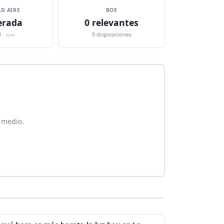
D AIRE
BOE
rada
0 relevantes
1 ·
0 disposiciones
ayer
 medio.