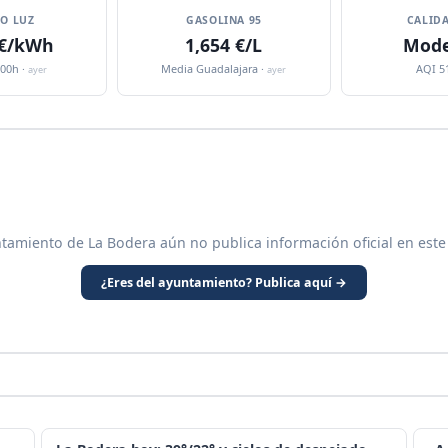
IO LUZ
GASOLINA 95
CALIDA
 €/kWh
1,654 €/L
Mode
:00h ·
Media Guadalajara ·
AQI 5
ayer
ayer
ntamiento de La Bodera aún no publica información oficial en este
¿Eres del ayuntamiento? Publica aquí →