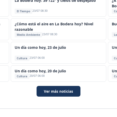
La Bodera hoy: 39°/22° y cielos de despejado
¿A
Bo
23/07 08:30
El Tiempo
C
a
¿Cómo está el aire en La Bodera hoy? Nivel
Bu
razonable
23/07 08:30
Medio Ambiente
Lo
o
Un día como hoy, 23 de julio
Un
23/07 06:00
Cultura
Cu
Un día como hoy, 20 de julio
Un
20/07 06:00
Cultura
Cu
Ver más noticias