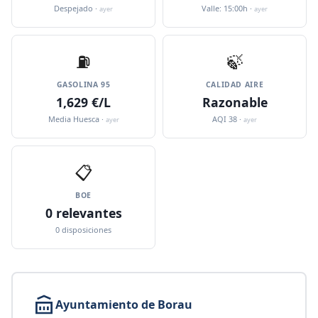
Despejado ·
Valle: 15:00h ·
ayer
ayer
⛽️
🍃
GASOLINA 95
CALIDAD AIRE
1,629 €/L
Razonable
Media Huesca ·
AQI 38 ·
ayer
ayer
📋
BOE
0 relevantes
0 disposiciones
Ayuntamiento de Borau