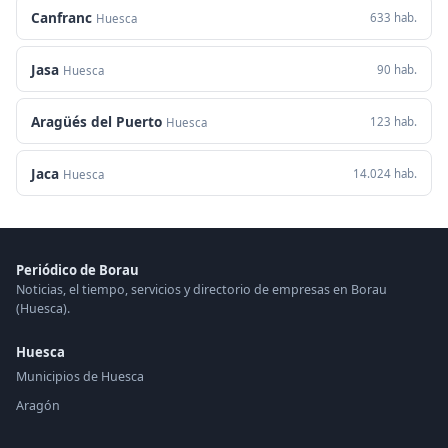
Canfranc
633 hab.
Huesca
Jasa
90 hab.
Huesca
Aragüés del Puerto
123 hab.
Huesca
Jaca
14.024 hab.
Huesca
Periódico de Borau
Noticias, el tiempo, servicios y directorio de empresas en Borau
(Huesca).
Huesca
Municipios de Huesca
Aragón