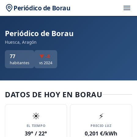
Periódico de Borau
Periódico de Borau
Huesca, Aragón
77
▼ -8
habitantes
vs 2024
DATOS DE HOY EN BORAU
☀️
⚡
EL TIEMPO
PRECIO LUZ
39° / 22°
0,201 €/kWh