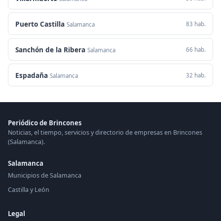
Puerto Castilla
83 hab.
Salamanca
Sanchón de la Ribera
66 hab.
Salamanca
Espadaña
32 hab.
Salamanca
Periódico de Brincones
Noticias, el tiempo, servicios y directorio de empresas en Brincones
(Salamanca).
Salamanca
Municipios de Salamanca
Castilla y León
Legal