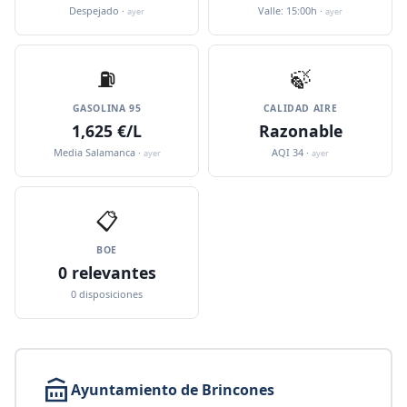
Despejado ·
Valle: 15:00h ·
ayer
ayer
⛽️
🍃
GASOLINA 95
CALIDAD AIRE
1,625 €/L
Razonable
Media Salamanca ·
AQI 34 ·
ayer
ayer
📋
BOE
0 relevantes
0 disposiciones
Ayuntamiento de Brincones