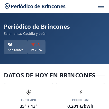
Periódico de Brincones
Periódico de Brincones
Salamanca, Castilla y León
56
▼ -3
habitantes
vs 2024
DATOS DE HOY EN BRINCONES
☀️
⚡
EL TIEMPO
PRECIO LUZ
35° / 13°
0,201 €/kWh