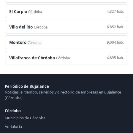
El Carpio
4.327 hab.
Córdoba
Villa del Río
6.852 hab.
Córdoba
Montoro
9.004 hab.
Córdoba
Villafranca de Córdoba
4.895 hab.
Córdoba
Periódico de Bujalance
Noticias, el tiempo, servicios y directorio de empresas en Bujalance
(Córdoba).
Córdoba
Municipios de Córdoba
Andalucía