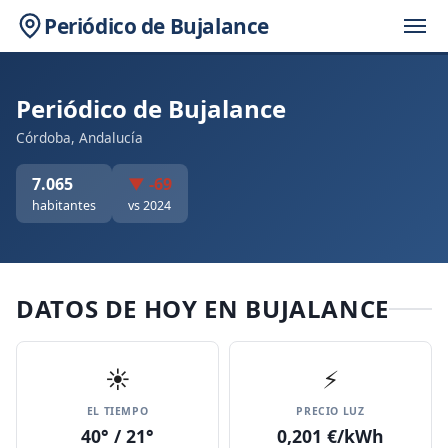
Periódico de Bujalance
Periódico de Bujalance
Córdoba, Andalucía
7.065
▼ -69
habitantes
vs 2024
DATOS DE HOY EN BUJALANCE
☀️
⚡
EL TIEMPO
PRECIO LUZ
40° / 21°
0,201 €/kWh