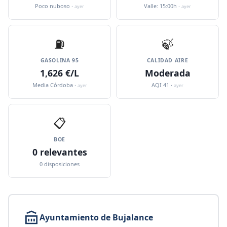
Poco nuboso ·
Valle: 15:00h ·
ayer
ayer
⛽️
🍃
GASOLINA 95
CALIDAD AIRE
1,626 €/L
Moderada
Media Córdoba ·
AQI 41 ·
ayer
ayer
📋
BOE
0 relevantes
0 disposiciones
Ayuntamiento de Bujalance