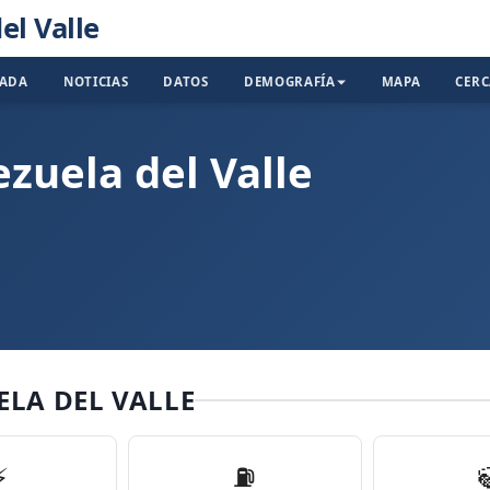
el Valle
TADA
NOTICIAS
DATOS
DEMOGRAFÍA
MAPA
CER
zuela del Valle
ELA DEL VALLE
⚡
⛽️
