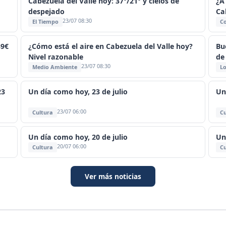
Cabezuela del Valle hoy: 37°/21° y cielos de
¿A
despejado
Ca
23/07 08:30
El Tiempo
C
89€
¿Cómo está el aire en Cabezuela del Valle hoy?
Bu
Nivel razonable
de
23/07 08:30
Medio Ambiente
Lo
23
Un día como hoy, 23 de julio
Un
23/07 06:00
Cultura
Cu
Un día como hoy, 20 de julio
Un
20/07 06:00
Cultura
Cu
Ver más noticias