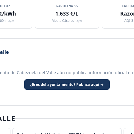
IO LUZ
GASOLINA 95
CALIDA
 €/kWh
1,633 €/L
Razo
:00h ·
Media Cáceres ·
AQI 3
ayer
ayer
alle
ento de Cabezuela del Valle aún no publica información oficial en
¿Eres del ayuntamiento? Publica aquí →
ALLE