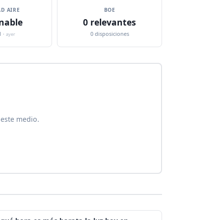
D AIRE
BOE
nable
0 relevantes
1 ·
0 disposiciones
ayer
 este medio.