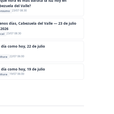
 qué hora es más barata la luz hoy en
bezuela del Valle?
23/07 08:30
onsumo
enos días, Cabezuela del Valle — 23 de julio
 2026
23/07 08:30
cal
 día como hoy, 22 de julio
22/07 06:00
ltura
 día como hoy, 19 de julio
19/07 06:00
ltura