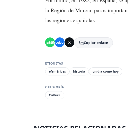
Por último, en 1982, en España, se a
la Región de Murcia, pasos important
las regiones españolas.
WhatsApp
Facebook
X
Copiar enlace
ETIQUETAS
efemérides
historia
un día como hoy
CATEGORÍA
Cultura