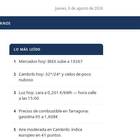
Jueves, 6 de agosto de 2026
CANOS
LO MÁS LEÍDO
Mercados hoy: IBEX sube a 19267
1
Cambrils hoy: 32°/24° y cielos de poco
2
nuboso
Luz hoy: cara a 0,201 €/kWh — hora valle
3
a las 15:00
Precios de combustible en Tarragona:
4
gasolina 95 a 1,608€
Aire moderada en Cambrils: índice
5
europeo en 41 puntos