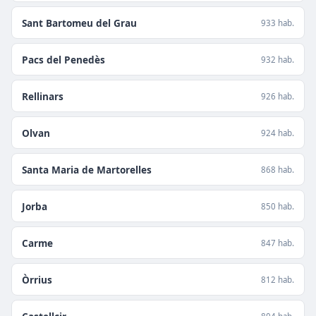
Sant Bartomeu del Grau
933 hab.
Pacs del Penedès
932 hab.
Rellinars
926 hab.
Olvan
924 hab.
Santa Maria de Martorelles
868 hab.
Jorba
850 hab.
Carme
847 hab.
Òrrius
812 hab.