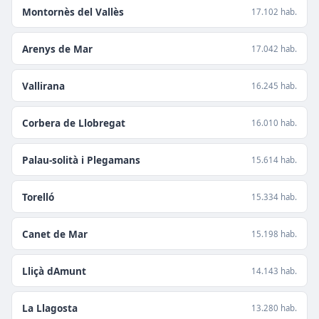
Montornès del Vallès
17.102 hab.
Arenys de Mar
17.042 hab.
Vallirana
16.245 hab.
Corbera de Llobregat
16.010 hab.
Palau-solità i Plegamans
15.614 hab.
Torelló
15.334 hab.
Canet de Mar
15.198 hab.
Lliçà dAmunt
14.143 hab.
La Llagosta
13.280 hab.