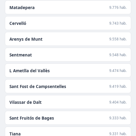
Matadepera
9.776 hab.
Cervelló
9.743 hab.
Arenys de Munt
9.558 hab.
Sentmenat
9.548 hab.
L Ametlla del Vallès
9.474 hab.
Sant Fost de Campsentelles
9.419 hab.
Vilassar de Dalt
9.404 hab.
Sant Fruitós de Bages
9.333 hab.
Tiana
9.331 hab.