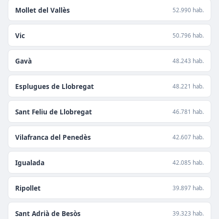
Mollet del Vallès
52.990 hab.
Vic
50.796 hab.
Gavà
48.243 hab.
Esplugues de Llobregat
48.221 hab.
Sant Feliu de Llobregat
46.781 hab.
Vilafranca del Penedès
42.607 hab.
Igualada
42.085 hab.
Ripollet
39.897 hab.
Sant Adrià de Besòs
39.323 hab.