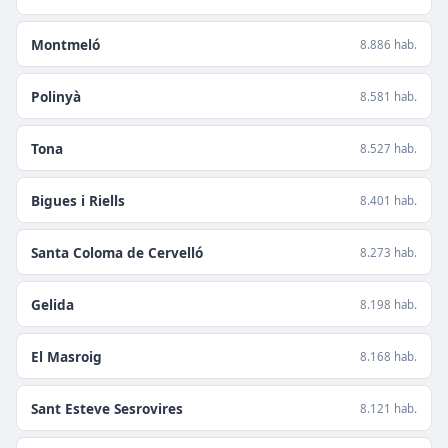
Montmeló
8.886 hab.
Polinyà
8.581 hab.
Tona
8.527 hab.
Bigues i Riells
8.401 hab.
Santa Coloma de Cervelló
8.273 hab.
Gelida
8.198 hab.
El Masroig
8.168 hab.
Sant Esteve Sesrovires
8.121 hab.