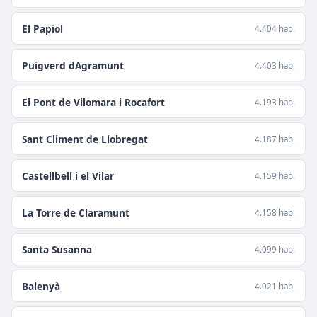
El Papiol
4.404 hab.
Puigverd dAgramunt
4.403 hab.
El Pont de Vilomara i Rocafort
4.193 hab.
Sant Climent de Llobregat
4.187 hab.
Castellbell i el Vilar
4.159 hab.
La Torre de Claramunt
4.158 hab.
Santa Susanna
4.099 hab.
Balenyà
4.021 hab.