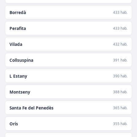
Borredà
433 hab.
Perafita
433 hab.
Vilada
432 hab.
Collsuspina
391 hab.
L Estany
390 hab.
Montseny
388 hab.
Santa Fe del Penedès
365 hab.
Orís
355 hab.