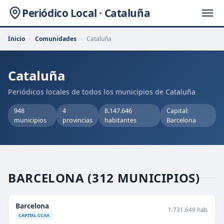
Periódico Local · Cataluña
Inicio
›
Comunidades
›
Cataluña
Cataluña
Periódicos locales de todos los municipios de Cataluña
948
4
8.147.646
Capital:
municipios
provincias
habitantes
Barcelona
BARCELONA
(312 MUNICIPIOS)
Barcelona
1.731.649 hab.
CAPITAL CCAA