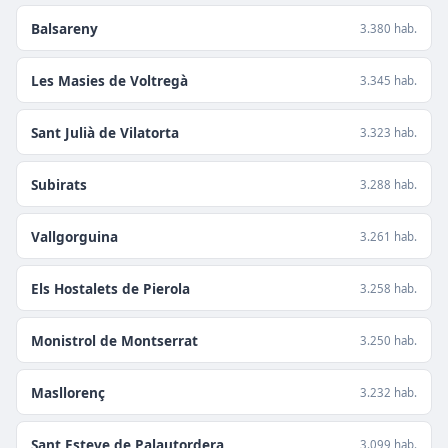
Balsareny
3.380 hab.
Les Masies de Voltregà
3.345 hab.
Sant Julià de Vilatorta
3.323 hab.
Subirats
3.288 hab.
Vallgorguina
3.261 hab.
Els Hostalets de Pierola
3.258 hab.
Monistrol de Montserrat
3.250 hab.
Masllorenç
3.232 hab.
Sant Esteve de Palautordera
3.099 hab.