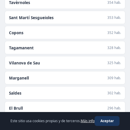
Tavèrnoles
354 hab.
Sant Martí Sesgueioles
353 hab.
Copons
352 hab.
Tagamanent
328 hab.
Vilanova de Sau
325 hab.
Marganell
309 hab.
Saldes
302 hab.
El Brull
296 hab.
Este sitio usa cookies propias y de terceros.
Más info
Aceptar
Aguilar de Segarra
292 hab.