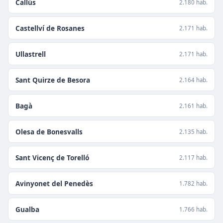
Callús
2.180 hab.
Castellví de Rosanes
2.171 hab.
Ullastrell
2.171 hab.
Sant Quirze de Besora
2.164 hab.
Bagà
2.161 hab.
Olesa de Bonesvalls
2.135 hab.
Sant Vicenç de Torelló
2.117 hab.
Avinyonet del Penedès
1.782 hab.
Gualba
1.766 hab.