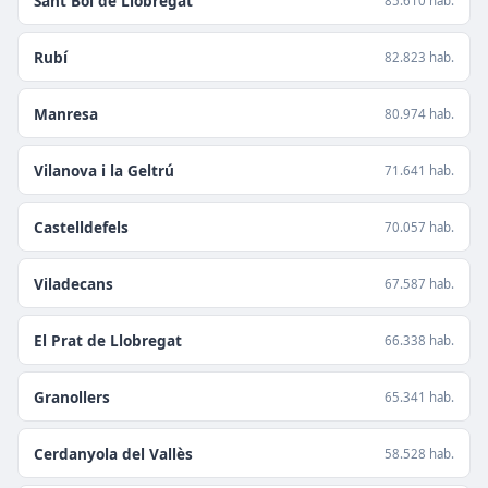
Sant Boi de Llobregat
85.610 hab.
Rubí
82.823 hab.
Manresa
80.974 hab.
Vilanova i la Geltrú
71.641 hab.
Castelldefels
70.057 hab.
Viladecans
67.587 hab.
El Prat de Llobregat
66.338 hab.
Granollers
65.341 hab.
Cerdanyola del Vallès
58.528 hab.