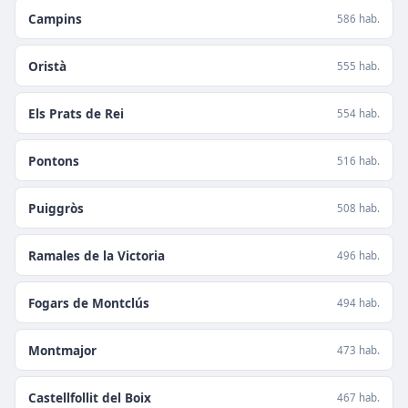
Campins
586 hab.
Oristà
555 hab.
Els Prats de Rei
554 hab.
Pontons
516 hab.
Puiggròs
508 hab.
Ramales de la Victoria
496 hab.
Fogars de Montclús
494 hab.
Montmajor
473 hab.
Castellfollit del Boix
467 hab.