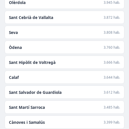
Olèrdola
3.945 hab.
Sant Cebrià de Vallalta
3.872 hab.
Seva
3.808 hab.
Òdena
3.760 hab.
Sant Hipòlit de Voltregà
3.666 hab.
Calaf
3.644 hab.
Sant Salvador de Guardiola
3.612 hab.
Sant Martí Sarroca
3.485 hab.
Cànoves i Samalús
3.399 hab.