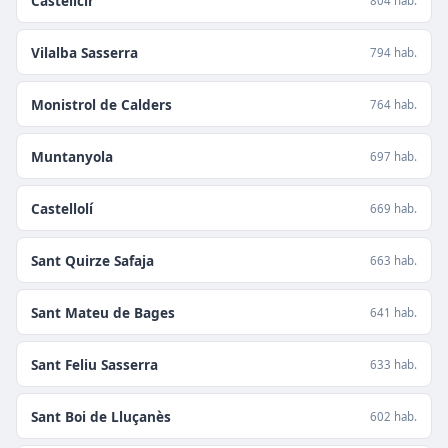
Castellcir
804 hab.
Vilalba Sasserra
794 hab.
Monistrol de Calders
764 hab.
Muntanyola
697 hab.
Castellolí
669 hab.
Sant Quirze Safaja
663 hab.
Sant Mateu de Bages
641 hab.
Sant Feliu Sasserra
633 hab.
Sant Boi de Lluçanès
602 hab.