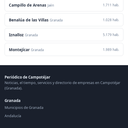
Campillo de Arenas
1.711 hab.
Jaén
Benalúa de las Villas
1.028 hab.
Granada
Iznalloz
5.179 hab.
Granada
Montejícar
1.989 hab.
Granada
Periódico de Campotéjar
Noticias, el tiempo, servicios y directorio de empresas en Campotéjar
(Granada).
Granada
Municipios de Granada
Andalucía