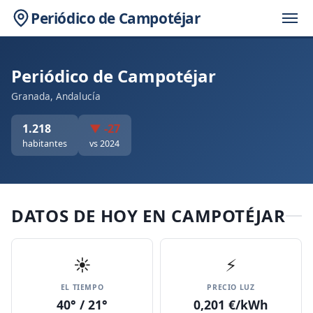
Periódico de Campotéjar
Periódico de Campotéjar
Granada, Andalucía
1.218
▼ -27
habitantes
vs 2024
DATOS DE HOY EN CAMPOTÉJAR
☀️
⚡
EL TIEMPO
PRECIO LUZ
40° / 21°
0,201 €/kWh