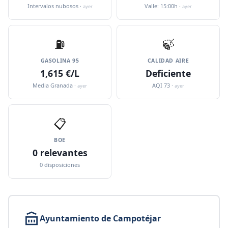
Intervalos nubosos ·
Valle: 15:00h ·
ayer
ayer
⛽️
🍃
GASOLINA 95
CALIDAD AIRE
1,615 €/L
Deficiente
Media Granada ·
AQI 73 ·
ayer
ayer
📋
BOE
0 relevantes
0 disposiciones
Ayuntamiento de Campotéjar