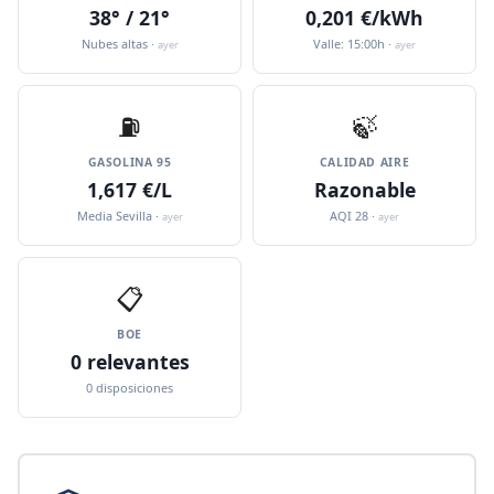
38° / 21°
0,201 €/kWh
Nubes altas ·
Valle: 15:00h ·
ayer
ayer
⛽️
🍃
GASOLINA 95
CALIDAD AIRE
1,617 €/L
Razonable
Media Sevilla ·
AQI 28 ·
ayer
ayer
📋
BOE
0 relevantes
0 disposiciones