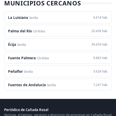
MUNICIPIOS CERCANOS
La Luisiana
4.618 hab.
Sevilla
Palma del Río
20.438 hab.
Córdoba
Écija
39.659 hab.
Sevilla
Fuente Palmera
9.883 hab.
Córdoba
Peñaflor
3.628 hab.
Sevilla
Fuentes de Andalucía
7.247 hab.
Sevilla
Periódico de Cañada Rosal
Noticias, el tiempo, servicios y directorio de empresas en Cañada Rosal