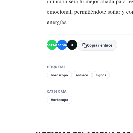
intuición será tu mejor aliada para r
emocional, permitiéndote soñar y co
energías.
WhatsApp
Facebook
X
Copiar enlace
ETIQUETAS
horóscopo
zodiaco
signos
CATEGORÍA
Horóscopo