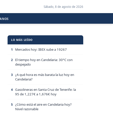
Sábado, 8 de agosto de 2026
CANOS
LO MÁS LEÍDO
Mercados hoy: IBEX sube a 19267
1
El tiempo hoy en Candelaria: 30°C con
2
despejado
¿A qué hora es más barata la luz hoy en
3
Candelaria?
Gasolineras en Santa Cruz de Tenerife: la
4
95 de 1,227€ a 1,676€ hoy
¿Cómo está el aire en Candelaria hoy?
5
Nivel razonable