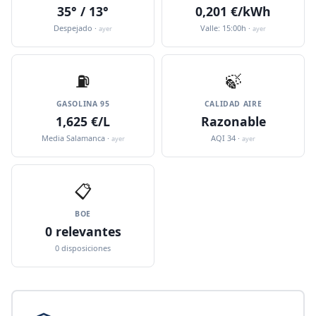
35° / 13°
0,201 €/kWh
Despejado ·
Valle: 15:00h ·
ayer
ayer
⛽️
🍃
GASOLINA 95
CALIDAD AIRE
1,625 €/L
Razonable
Media Salamanca ·
AQI 34 ·
ayer
ayer
📋
BOE
0 relevantes
0 disposiciones