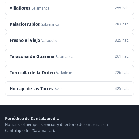
Villaflores
255 hab.
Salamanca
Palaciosrubios
283 hab.
Salamanca
Fresno el Viejo
825 hab.
Valladolid
Tarazona de Guareña
261 hab.
Salamanca
Torrecilla de la Orden
226 hab.
Valladolid
Horcajo de las Torres
425 hab.
Ávila
Periódico de Cantalapiedra
Noticias, el tiempo, servicios y directorio de empresas en
Cantalapiedra (Salamanca).