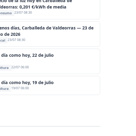
ecio de la luz hoy en Carballeda de
ldeorras: 0,201 €/kWh de media
23/07 08:30
onsumo
enos días, Carballeda de Valdeorras — 23 de
io de 2026
23/07 08:30
cal
 día como hoy, 22 de julio
22/07 06:00
ltura
 día como hoy, 19 de julio
19/07 06:00
ltura