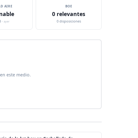
D AIRE
BOE
nable
0 relevantes
8 ·
0 disposiciones
ayer
 en este medio.