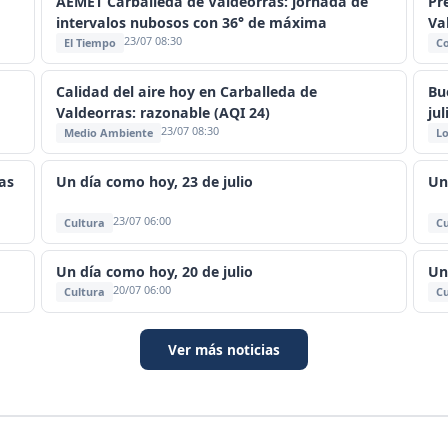
AEMET Carballeda de Valdeorras: jornada de
Pr
intervalos nubosos con 36° de máxima
Va
23/07 08:30
El Tiempo
C
Calidad del aire hoy en Carballeda de
Bu
Valdeorras: razonable (AQI 24)
jul
23/07 08:30
Medio Ambiente
Lo
as
Un día como hoy, 23 de julio
Un
23/07 06:00
Cultura
Cu
Un día como hoy, 20 de julio
Un
20/07 06:00
Cultura
Cu
Ver más noticias