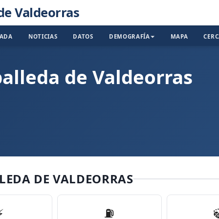
de Valdeorras
TADA
NOTICIAS
DATOS
DEMOGRAFÍA
MAPA
CER
balleda de Valdeorras
LLEDA DE VALDEORRAS
⚡
⛽️
