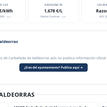
IO LUZ
GASOLINA 95
CALIDA
 €/kWh
1,678 €/L
Razo
:00h ·
Media Ourense ·
AQI 2
ayer
ayer
aldeorras
o de Carballeda de Valdeorras aún no publica información oficial
¿Eres del ayuntamiento? Publica aquí →
VALDEORRAS