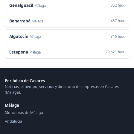
Genalguacil
352 hab.
Málaga
Benarrabá
457 hab.
Málaga
Algatocín
816 hab.
Málaga
Estepona
79.621 hab.
Málaga
Periódico de Casares
Noticias, el tiempo, servicios y directorio de empresas en Casares
(Málaga).
Málaga
Municipios de Málaga
Andalucía