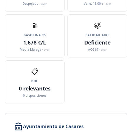
Despejado ·
Valle: 15:00h ·
ayer
ayer
⛽️
🍃
GASOLINA 95
CALIDAD AIRE
1,678 €/L
Deficiente
Media Málaga ·
AQI 67 ·
ayer
ayer
📋
BOE
0 relevantes
0 disposiciones
Ayuntamiento de Casares