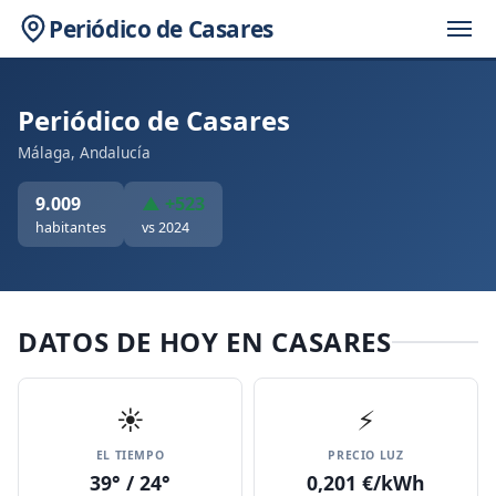
Periódico de Casares
Periódico de Casares
Málaga, Andalucía
9.009
▲ +523
habitantes
vs 2024
DATOS DE HOY EN CASARES
☀️
⚡
EL TIEMPO
PRECIO LUZ
39° / 24°
0,201 €/kWh