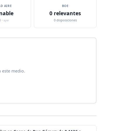
D AIRE
BOE
nable
0 relevantes
1 ·
0 disposiciones
ayer
n este medio.