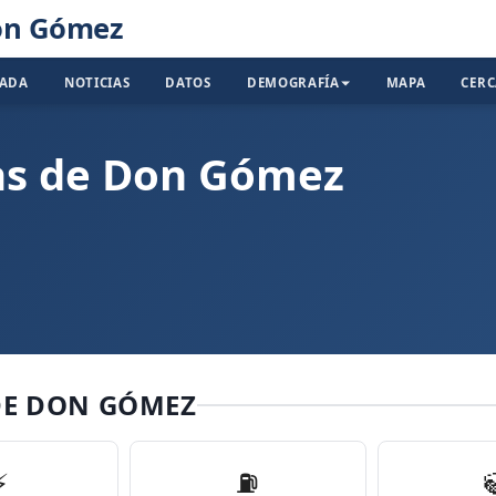
Don Gómez
TADA
NOTICIAS
DATOS
DEMOGRAFÍA
MAPA
CER
sas de Don Gómez
DE DON GÓMEZ
⚡
⛽️
