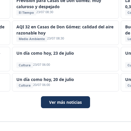
Previsión para Casas de Don Gómez: muy
La
caluroso y despejado
0,
23/07 08:30
El Tiempo
C
de
AQI 32 en Casas de Don Gómez: calidad del aire
Bu
razonable hoy
de
23/07 08:30
Medio Ambiente
Lo
—
Un día como hoy, 23 de julio
Un
23/07 06:00
Cultura
Cu
Un día como hoy, 20 de julio
Un
20/07 06:00
Cultura
Cu
Ver más noticias