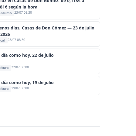
 luz en Casas de Don Gómez: de 0,113€ a
381€ según la hora
23/07 08:30
onsumo
enos días, Casas de Don Gómez — 23 de julio
 2026
23/07 08:30
cal
 día como hoy, 22 de julio
22/07 06:00
ltura
 día como hoy, 19 de julio
19/07 06:00
ltura