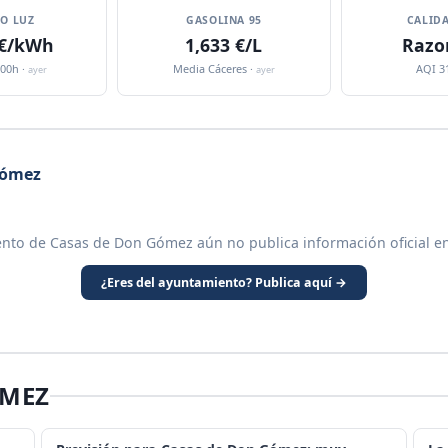
IO LUZ
GASOLINA 95
CALIDA
 €/kWh
1,633 €/L
Razo
:00h ·
Media Cáceres ·
AQI 3
ayer
ayer
Gómez
nto de Casas de Don Gómez aún no publica información oficial e
¿Eres del ayuntamiento? Publica aquí →
ÓMEZ