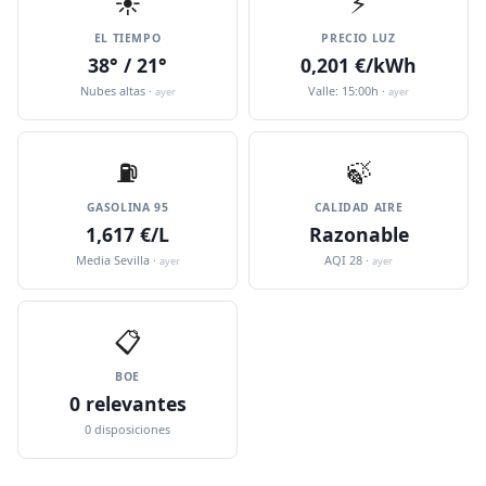
☀️
⚡
EL TIEMPO
PRECIO LUZ
38° / 21°
0,201 €/kWh
Nubes altas ·
Valle: 15:00h ·
ayer
ayer
⛽️
🍃
GASOLINA 95
CALIDAD AIRE
1,617 €/L
Razonable
Media Sevilla ·
AQI 28 ·
ayer
ayer
📋
BOE
0 relevantes
0 disposiciones