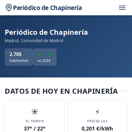
Periódico de Chapinería
Periódico de Chapinería
Madrid, Comunidad de Madrid
2.705
▲ +63
habitantes
vs 2024
DATOS DE HOY EN CHAPINERÍA
☀️
⚡
EL TIEMPO
PRECIO LUZ
37° / 22°
0,201 €/kWh