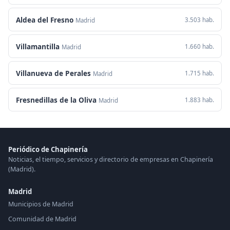
Aldea del Fresno
3.503 hab.
Madrid
Villamantilla
1.660 hab.
Madrid
Villanueva de Perales
1.715 hab.
Madrid
Fresnedillas de la Oliva
1.883 hab.
Madrid
Periódico de Chapinería
Noticias, el tiempo, servicios y directorio de empresas en Chapinería
(Madrid).
Madrid
Municipios de Madrid
Comunidad de Madrid