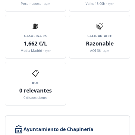
Poco nuboso ·
Valle: 15:00h ·
ayer
ayer
⛽️
🍃
GASOLINA 95
CALIDAD AIRE
1,662 €/L
Razonable
Media Madrid ·
AQI 36 ·
ayer
ayer
📋
BOE
0 relevantes
0 disposiciones
Ayuntamiento de Chapinería