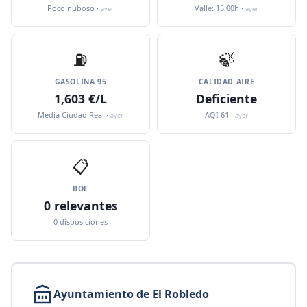
Poco nuboso ·
Valle: 15:00h ·
ayer
ayer
⛽️
🍃
GASOLINA 95
CALIDAD AIRE
1,603 €/L
Deficiente
Media Ciudad Real ·
AQI 61 ·
ayer
ayer
📋
BOE
0 relevantes
0 disposiciones
Ayuntamiento de El Robledo