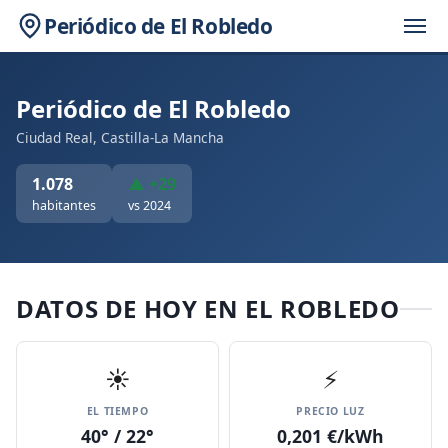
Periódico de El Robledo
Periódico de El Robledo
Ciudad Real, Castilla-La Mancha
1.078
▲ +29
habitantes
vs 2024
DATOS DE HOY EN EL ROBLEDO
☀️
⚡
EL TIEMPO
PRECIO LUZ
40° / 22°
0,201 €/kWh