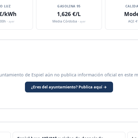
IO LUZ
GASOLINA 95
CALIDA
 €/kWh
1,626 €/L
Mode
:00h ·
Media Córdoba ·
AQI 4
ayer
ayer
untamiento de Espiel aún no publica información oficial en este 
¿Eres del ayuntamiento? Publica aquí →