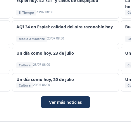
Espiel hoy: 42°/21° y cielos de despejado
La 
ho
23/07 08:30
El Tiempo
C
AQI 34 en Espiel: calidad del aire razonable hoy
Bu
23/07 08:30
Medio Ambiente
Lo
Un día como hoy, 23 de julio
Un
23/07 06:00
Cultura
Cu
Un día como hoy, 20 de julio
Un
20/07 06:00
Cultura
Cu
Ver más noticias