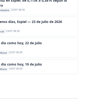
luz en Espiel: de 0,113€ a 0,381€ según la
ra
23/07 08:30
onsumo
enos días, Espiel — 23 de julio de 2026
23/07 08:30
cal
 día como hoy, 22 de julio
22/07 06:00
ltura
 día como hoy, 19 de julio
19/07 06:00
ltura