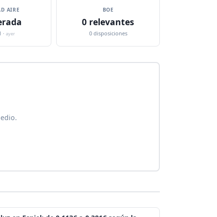
D AIRE
BOE
rada
0 relevantes
1 ·
0 disposiciones
ayer
medio.