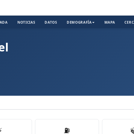
TADA
NOTICIAS
DATOS
DEMOGRAFÍA
MAPA
CER
el
⚡
⛽️
