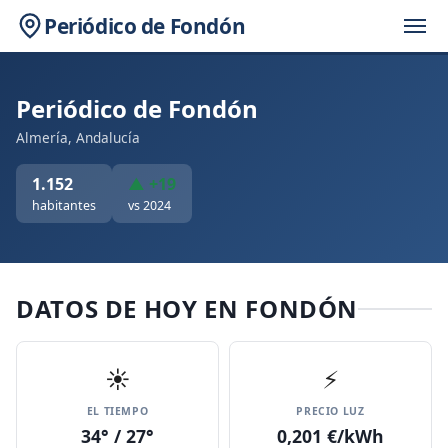
Periódico de Fondón
Periódico de Fondón
Almería, Andalucía
1.152
▲ +19
habitantes
vs 2024
DATOS DE HOY EN FONDÓN
☀️
⚡
EL TIEMPO
PRECIO LUZ
34° / 27°
0,201 €/kWh