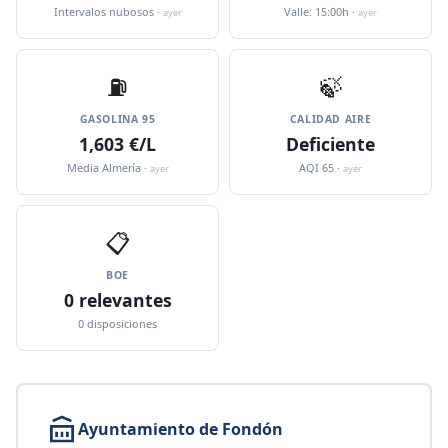
Intervalos nubosos ·
Valle: 15:00h ·
ayer
ayer
⛽️
🍃
GASOLINA 95
CALIDAD AIRE
1,603 €/L
Deficiente
Media Almería ·
AQI 65 ·
ayer
ayer
📋
BOE
0 relevantes
0 disposiciones
Ayuntamiento de Fondón