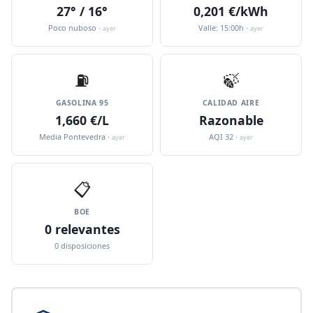
27° / 16°
0,201 €/kWh
Poco nuboso ·
Valle: 15:00h ·
ayer
ayer
⛽️
🍃
GASOLINA 95
CALIDAD AIRE
1,660 €/L
Razonable
Media Pontevedra ·
AQI 32 ·
ayer
ayer
📋
BOE
0 relevantes
0 disposiciones